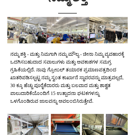
ನಮ್ಮ ಶಕ್ತಿ - ಮತ್ತು ನಿಮಗಾಗಿ ನಮ್ಮ ಮೌಲ್ಯ - ಚೀನಾ ನಿಮ್ಮ ವ್ಯವಹಾರಕ್ಕೆ
ಒದಗಿಸಬಹುದಾದ ಸವಾಲುಗಳು ಮತ್ತು ಅವಕಾಶಗಳ ಸಮಗ್ರ
ಗ್ರಹಿಕೆಯಲ್ಲಿದೆ. ನಾವು ಗ್ರೋಬಲ್ ತಯಾರಕ ಪ್ರಮಾಣಪತ್ರದಿಂದ
ಖಾತರಿಪಡಿಸಲ್ಪಟ್ಟ ನಮ್ಮ ಸ್ವಂತ ಕಾರ್ಖಾನೆ ಸ್ಥಾವರವನ್ನು ಮಾತ್ರವಲ್ಲದೆ,
30 ಕ್ಕೂ ಹೆಚ್ಚು ಪೂರೈಕೆದಾರರು ಮತ್ತು ಬಲವಾದ ಮತ್ತು ಶಾಶ್ವತ
ಪಾಲುದಾರಿಕೆಯೊಂದಿಗೆ 15 ಉತ್ಪಾದನಾ ಘಟಕಗಳನ್ನು
ಒಳಗೊಂಡಿರುವ ಜಾಲವನ್ನು ಅವಲಂಬಿಸಿರುತ್ತೇವೆ.