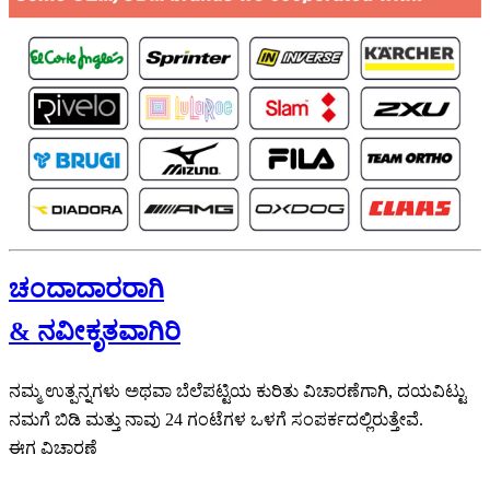
ಚಂದಾದಾರರಾಗಿ
& ನವೀಕೃತವಾಗಿರಿ
ನಮ್ಮ ಉತ್ಪನ್ನಗಳು ಅಥವಾ ಬೆಲೆಪಟ್ಟಿಯ ಕುರಿತು ವಿಚಾರಣೆಗಾಗಿ, ದಯವಿಟ್ಟು
ನಮಗೆ ಬಿಡಿ ಮತ್ತು ನಾವು 24 ಗಂಟೆಗಳ ಒಳಗೆ ಸಂಪರ್ಕದಲ್ಲಿರುತ್ತೇವೆ.
ಈಗ ವಿಚಾರಣೆ