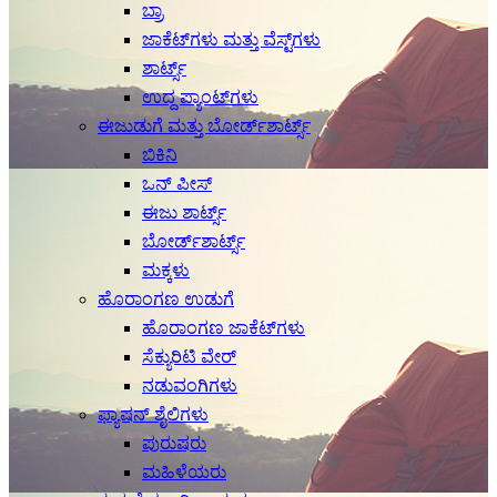
ಬ್ರಾ
ಜಾಕೆಟ್‌ಗಳು ಮತ್ತು ವೆಸ್ಟ್‌ಗಳು
ಶಾರ್ಟ್ಸ್
ಉದ್ದ ಪ್ಯಾಂಟ್‌ಗಳು
ಈಜುಡುಗೆ ಮತ್ತು ಬೋರ್ಡ್‌ಶಾರ್ಟ್ಸ್
ಬಿಕಿನಿ
ಒನ್ ಪೀಸ್
ಈಜು ಶಾರ್ಟ್ಸ್
ಬೋರ್ಡ್‌ಶಾರ್ಟ್ಸ್
ಮಕ್ಕಳು
ಹೊರಾಂಗಣ ಉಡುಗೆ
ಹೊರಾಂಗಣ ಜಾಕೆಟ್‌ಗಳು
ಸೆಕ್ಯುರಿಟಿ ವೇರ್
ನಡುವಂಗಿಗಳು
ಫ್ಯಾಷನ್ ಶೈಲಿಗಳು
ಪುರುಷರು
ಮಹಿಳೆಯರು