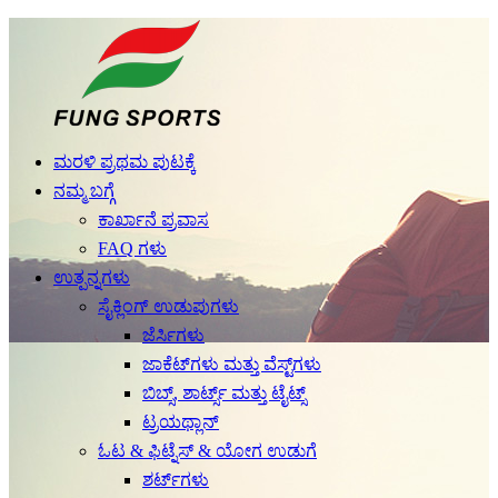
ಮರಳಿ ಪ್ರಥಮ ಪುಟಕ್ಕೆ
ನಮ್ಮ ಬಗ್ಗೆ
ಕಾರ್ಖಾನೆ ಪ್ರವಾಸ
FAQ ಗಳು
ಉತ್ಪನ್ನಗಳು
ಸೈಕ್ಲಿಂಗ್ ಉಡುಪುಗಳು
ಜೆರ್ಸಿಗಳು
ಜಾಕೆಟ್‌ಗಳು ಮತ್ತು ವೆಸ್ಟ್‌ಗಳು
ಬಿಬ್ಸ್, ಶಾರ್ಟ್ಸ್ ಮತ್ತು ಟೈಟ್ಸ್
ಟ್ರಯಥ್ಲಾನ್
ಓಟ & ಫಿಟ್ನೆಸ್ & ಯೋಗ ಉಡುಗೆ
ಶರ್ಟ್‌ಗಳು