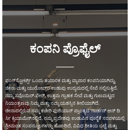
ಕಂಪನಿ ಪ್ರೊಫೈಲ್
ಫಂಗ್‌ಸ್ಪೋರ್ಟ್ಸ್ ಒಂದು ತಯಾರಕ ಮತ್ತು ವ್ಯಾಪಾರ ಕಂಪನಿಯಾಗಿದ್ದು,
ಚೀನಾ ಮತ್ತು ಯುರೋಪ್‌ನ ಉಡುಪು ಉದ್ಯಮದಲ್ಲಿ ಸೇವೆ ಸಲ್ಲಿಸುತ್ತಿದೆ.
ನಮ್ಮ ಸವೊಯಿರ್-ಫೇರ್, ಉತ್ತಮ ಗ್ರಾಹಕ ಸೇವೆ ಮತ್ತು ಗುಣಮಟ್ಟದ
ನಿಯಂತ್ರಣವು ನಿಮ್ಮ ಮತ್ತು ನಮ್ಮ ಯಶಸ್ಸಿನ ಕೀಲಿಯಾಗಿದೆ.
ಚೀನಾದಲ್ಲಿರುವ ನಮ್ಮ ಕಚೇರಿ ಫುಜಿಯಾನ್ ಪ್ರಾಂತ್ಯದ 'ಗಾರ್ಡನ್ ಆನ್ ದಿ
ಸೀ' ಕ್ಸಿಯಾಮೆನ್‌ನಲ್ಲಿದೆ, ನಮ್ಮ ಪ್ರದೇಶವು ಉಡುಪಿನ ಪೂರೈಕೆ ಸರಪಳಿಯಲ್ಲಿ
ಶ್ರೀಮಂತ ಸಂಪನ್ಮೂಲಗಳನ್ನು ಹೊಂದಿದೆ, ವಿವಿಧ ರೀತಿಯ ಬಟ್ಟೆ ಮತ್ತು