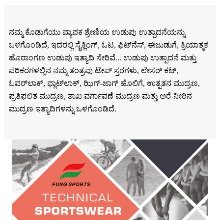
ನಮ್ಮ ಕೊಡುಗೆಯು ವ್ಯಾಪಕ ಶ್ರೇಣಿಯ ಉಡುಪು ಉತ್ಪಾದನೆಯನ್ನು
ಒಳಗೊಂಡಿದೆ, ಇದರಲ್ಲಿ ಸೈಕ್ಲಿಂಗ್, ಓಟ, ಫಿಟ್‌ನೆಸ್, ಈಜುಡುಗೆ, ಕ್ರಿಯಾತ್ಮಕ
ಹೊರಾಂಗಣ ಉಡುಪು ಇತ್ಯಾದಿ ಸೇರಿವೆ... ಉಡುಪು ಉತ್ಪಾದನೆ ಮತ್ತು
ಪರಿಕರಗಳಲ್ಲಿನ ನಮ್ಮ ತಂತ್ರವು ಟೇಪ್ ಸ್ತರಗಳು, ಲೇಸರ್ ಕಟ್,
ಓವರ್‌ಲಾಕ್, ಫ್ಲಾಟ್‌ಲಾಕ್, ಝಿಗ್-ಜಾಗ್ ಹೊಲಿಗೆ, ಉತ್ಪತನ ಮುದ್ರಣ,
ಪ್ರತಿಫಲಿತ ಮುದ್ರಣ, ಶಾಖ ವರ್ಗಾವಣೆ ಮುದ್ರಣ ಮತ್ತು ಅರೆ-ನೀರಿನ
ಮುದ್ರಣ ಇತ್ಯಾದಿಗಳನ್ನು ಒಳಗೊಂಡಿದೆ.