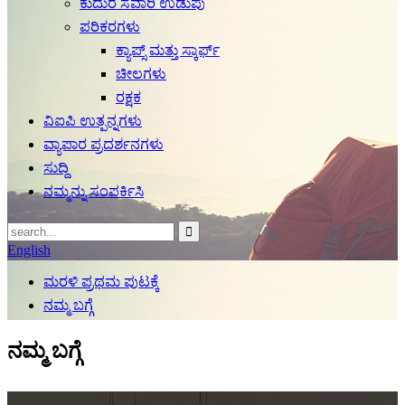
ಕುದುರೆ ಸವಾರಿ ಉಡುಪು
ಪರಿಕರಗಳು
ಕ್ಯಾಪ್ಸ್ ಮತ್ತು ಸ್ಕಾರ್ಫ್
ಚೀಲಗಳು
ರಕ್ಷಕ
ವಿಐಪಿ ಉತ್ಪನ್ನಗಳು
ವ್ಯಾಪಾರ ಪ್ರದರ್ಶನಗಳು
ಸುದ್ದಿ
ನಮ್ಮನ್ನು ಸಂಪರ್ಕಿಸಿ
English
ಮರಳಿ ಪ್ರಥಮ ಪುಟಕ್ಕೆ
ನಮ್ಮ ಬಗ್ಗೆ
ನಮ್ಮ ಬಗ್ಗೆ