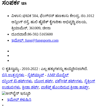
ಸಂಪರ್ಕ
us
ವಿಳಾಸ::
ಘಟಕ 504, ಫೆಂಗ್‌ರನ್ ಹಣಕಾಸು ಕೇಂದ್ರ, ನಂ.1012
ಆನ್ಲಿಂಗ್ ರಸ್ತೆ, ಹುಲಿ ಹೈಟೆಕ್ ಕೈಗಾರಿಕಾ ಅಭಿವೃದ್ಧಿ ವಲಯ,
ಕ್ಸಿಯಾಮೆನ್, 361009, ಚೀನಾ
ದೂರವಾಣಿ:
86-592-5165600
ಇಮೇಲ್:
fung@fungsports.com
© ಕೃತಿಸ್ವಾಮ್ಯ - 2010-2022 : ಎಲ್ಲ ಹಕ್ಕುಗಳನ್ನು ಕಾಯ್ದಿರಿಸಲಾಗಿದೆ.
ಬಿಸಿ ಉತ್ಪನ್ನಗಳು
-
ಸೈಟ್‌ಮ್ಯಾಪ್
-
AMP ಮೊಬೈಲ್
ರನ್ನಿಂಗ್ ಟಿ-ಶರ್ಟ್‌ಗಳು
,
ಯೋಗ ಶರ್ಟ್
,
ವರ್ಕೌಟ್ ಶರ್ಟ್‌ಗಳು
,
ಸೈಕ್ಲಿಂಗ್
ಉಡುಪುಗಳು
,
ಕ್ರೀಡಾ ಶರ್ಟ್
,
ಪಾಕೆಟ್ಸ್ ಹೊಂದಿರುವ ಕ್ರೀಡಾ ಶಾರ್ಟ್ಸ್
,
ಇಮೇಲ್ ಕಳುಹಿಸಿ
x