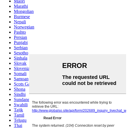
Maori
Marathi
Mongolian
Burmese
Nepali
Norwegian
Pashto
Persian
Punjabi
Serbian
Sesotho
Sinhala
Slovak
Slovenian
Somali
Samoan
Scots Gaelic
Shona
Sindhi
Sundanese
Swahili
Tajik
Tamil
Telugu
Thai