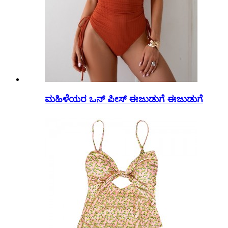
ಮಹಿಳೆಯರ ಒನ್ ಪೀಸ್ ಈಜುಡುಗೆ ಈಜುಡುಗೆ