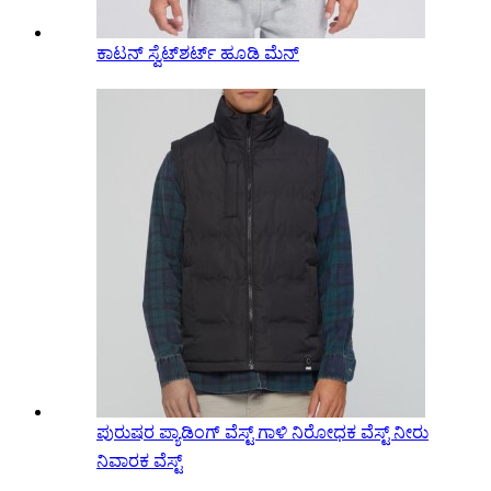
ಕಾಟನ್ ಸ್ವೆಟ್‌ಶರ್ಟ್ ಹೂಡಿ ಮೆನ್
ಪುರುಷರ ಪ್ಯಾಡಿಂಗ್ ವೆಸ್ಟ್ ಗಾಳಿ ನಿರೋಧಕ ವೆಸ್ಟ್ ನೀರು
ನಿವಾರಕ ವೆಸ್ಟ್