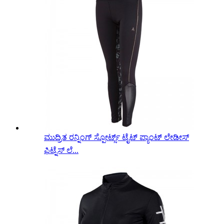
ಮುದ್ರಿತ ರನ್ನಿಂಗ್ ಸ್ಪೋರ್ಟ್ಸ್ ಟೈಟ್ ಪ್ಯಾಂಟ್ ಲೇಡೀಸ್
ಫಿಟ್ನೆಸ್ ಲೆ...