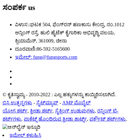
ಸಂಪರ್ಕ
us
ವಿಳಾಸ::
ಘಟಕ 504, ಫೆಂಗ್‌ರನ್ ಹಣಕಾಸು ಕೇಂದ್ರ, ನಂ.1012
ಆನ್ಲಿಂಗ್ ರಸ್ತೆ, ಹುಲಿ ಹೈಟೆಕ್ ಕೈಗಾರಿಕಾ ಅಭಿವೃದ್ಧಿ ವಲಯ,
ಕ್ಸಿಯಾಮೆನ್, 361009, ಚೀನಾ
ದೂರವಾಣಿ:
86-592-5165600
ಇಮೇಲ್:
fung@fungsports.com
© ಕೃತಿಸ್ವಾಮ್ಯ - 2010-2022 : ಎಲ್ಲ ಹಕ್ಕುಗಳನ್ನು ಕಾಯ್ದಿರಿಸಲಾಗಿದೆ.
ಬಿಸಿ ಉತ್ಪನ್ನಗಳು
-
ಸೈಟ್‌ಮ್ಯಾಪ್
-
AMP ಮೊಬೈಲ್
ಯೋಗ ಶರ್ಟ್
,
ಕ್ರೀಡಾ ಶರ್ಟ್
,
ಸೈಕ್ಲಿಂಗ್ ಉಡುಪುಗಳು
,
ರನ್ನಿಂಗ್ ಟಿ-
ಶರ್ಟ್‌ಗಳು
,
ಪಾಕೆಟ್ಸ್ ಹೊಂದಿರುವ ಕ್ರೀಡಾ ಶಾರ್ಟ್ಸ್
,
ವರ್ಕೌಟ್ ಶರ್ಟ್‌ಗಳು
,
ಇಮೇಲ್ ಕಳುಹಿಸಿ