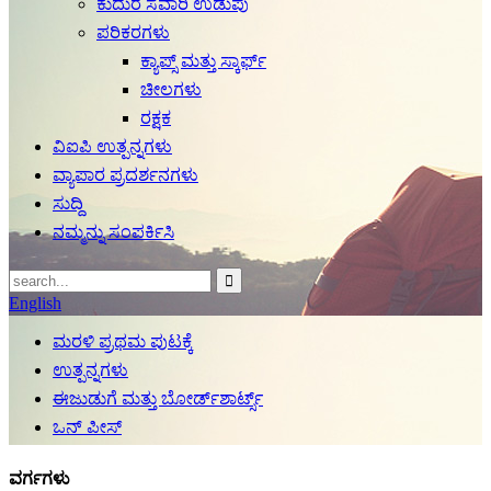
ಕುದುರೆ ಸವಾರಿ ಉಡುಪು
ಪರಿಕರಗಳು
ಕ್ಯಾಪ್ಸ್ ಮತ್ತು ಸ್ಕಾರ್ಫ್
ಚೀಲಗಳು
ರಕ್ಷಕ
ವಿಐಪಿ ಉತ್ಪನ್ನಗಳು
ವ್ಯಾಪಾರ ಪ್ರದರ್ಶನಗಳು
ಸುದ್ದಿ
ನಮ್ಮನ್ನು ಸಂಪರ್ಕಿಸಿ
English
ಮರಳಿ ಪ್ರಥಮ ಪುಟಕ್ಕೆ
ಉತ್ಪನ್ನಗಳು
ಈಜುಡುಗೆ ಮತ್ತು ಬೋರ್ಡ್‌ಶಾರ್ಟ್ಸ್
ಒನ್ ಪೀಸ್
ವರ್ಗಗಳು