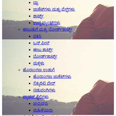
ಬ್ರಾ
ಜಾಕೆಟ್‌ಗಳು ಮತ್ತು ವೆಸ್ಟ್‌ಗಳು
ಶಾರ್ಟ್ಸ್
ಉದ್ದ ಪ್ಯಾಂಟ್‌ಗಳು
ಈಜುಡುಗೆ ಮತ್ತು ಬೋರ್ಡ್‌ಶಾರ್ಟ್ಸ್
ಬಿಕಿನಿ
ಒನ್ ಪೀಸ್
ಈಜು ಶಾರ್ಟ್ಸ್
ಬೋರ್ಡ್‌ಶಾರ್ಟ್ಸ್
ಮಕ್ಕಳು
ಹೊರಾಂಗಣ ಉಡುಗೆ
ಹೊರಾಂಗಣ ಜಾಕೆಟ್‌ಗಳು
ಸೆಕ್ಯುರಿಟಿ ವೇರ್
ನಡುವಂಗಿಗಳು
ಫ್ಯಾಷನ್ ಶೈಲಿಗಳು
ಪುರುಷರು
ಮಹಿಳೆಯರು