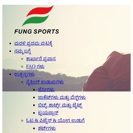
ಮರಳಿ ಪ್ರಥಮ ಪುಟಕ್ಕೆ
ನಮ್ಮ ಬಗ್ಗೆ
ಕಾರ್ಖಾನೆ ಪ್ರವಾಸ
FAQ ಗಳು
ಉತ್ಪನ್ನಗಳು
ಸೈಕ್ಲಿಂಗ್ ಉಡುಪುಗಳು
ಜೆರ್ಸಿಗಳು
ಜಾಕೆಟ್‌ಗಳು ಮತ್ತು ವೆಸ್ಟ್‌ಗಳು
ಬಿಬ್ಸ್, ಶಾರ್ಟ್ಸ್ ಮತ್ತು ಟೈಟ್ಸ್
ಟ್ರಯಥ್ಲಾನ್
ಓಟ & ಫಿಟ್ನೆಸ್ & ಯೋಗ ಉಡುಗೆ
ಶರ್ಟ್‌ಗಳು