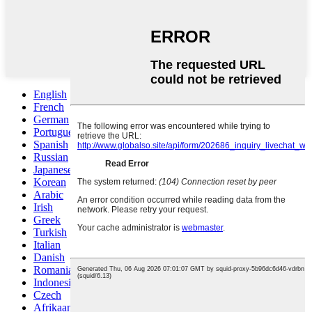
English
French
German
Portuguese
Spanish
Russian
Japanese
Korean
Arabic
Irish
Greek
Turkish
Italian
Danish
Romanian
Indonesian
Czech
Afrikaans