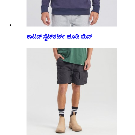
ಕಾಟನ್ ಸ್ವೆಟ್‌ಶರ್ಟ್ ಹೂಡಿ ಮೆನ್