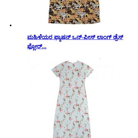
ಮಹಿಳೆಯರ ಫ್ಯಾಷನ್ ಒನ್-ಪೀಸ್ ಲಾಂಗ್ ಡ್ರೆಸ್
ಫ್ಲೋರ್...