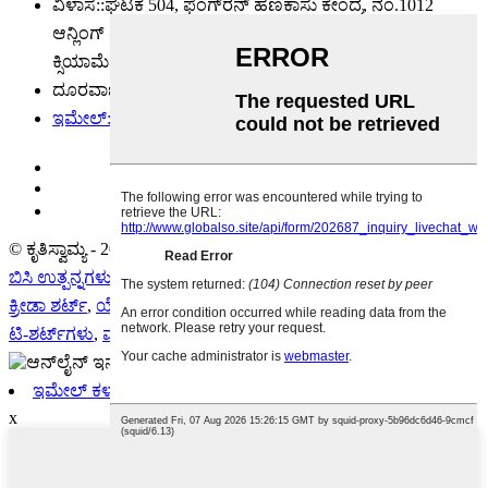
ವಿಳಾಸ::
ಘಟಕ 504, ಫೆಂಗ್‌ರನ್ ಹಣಕಾಸು ಕೇಂದ್ರ, ನಂ.1012
ಆನ್ಲಿಂಗ್ ರಸ್ತೆ, ಹುಲಿ ಹೈಟೆಕ್ ಕೈಗಾರಿಕಾ ಅಭಿವೃದ್ಧಿ ವಲಯ,
ಕ್ಸಿಯಾಮೆನ್, 361009, ಚೀನಾ
ದೂರವಾಣಿ:
86-592-5165600
ಇಮೇಲ್:
fung@fungsports.com
© ಕೃತಿಸ್ವಾಮ್ಯ - 2010-2022 : ಎಲ್ಲ ಹಕ್ಕುಗಳನ್ನು ಕಾಯ್ದಿರಿಸಲಾಗಿದೆ.
ಬಿಸಿ ಉತ್ಪನ್ನಗಳು
-
ಸೈಟ್‌ಮ್ಯಾಪ್
-
AMP ಮೊಬೈಲ್
ಕ್ರೀಡಾ ಶರ್ಟ್
,
ಯೋಗ ಶರ್ಟ್
,
ಪಾಕೆಟ್ಸ್ ಹೊಂದಿರುವ ಕ್ರೀಡಾ ಶಾರ್ಟ್ಸ್
,
ರನ್ನಿಂಗ್
ಟಿ-ಶರ್ಟ್‌ಗಳು
,
ವರ್ಕೌಟ್ ಶರ್ಟ್‌ಗಳು
,
ಸೈಕ್ಲಿಂಗ್ ಉಡುಪುಗಳು
,
ಇಮೇಲ್ ಕಳುಹಿಸಿ
x