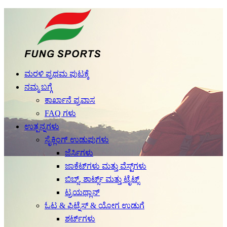
ಮರಳಿ ಪ್ರಥಮ ಪುಟಕ್ಕೆ
ನಮ್ಮ ಬಗ್ಗೆ
ಕಾರ್ಖಾನೆ ಪ್ರವಾಸ
FAQ ಗಳು
ಉತ್ಪನ್ನಗಳು
ಸೈಕ್ಲಿಂಗ್ ಉಡುಪುಗಳು
ಜೆರ್ಸಿಗಳು
ಜಾಕೆಟ್‌ಗಳು ಮತ್ತು ವೆಸ್ಟ್‌ಗಳು
ಬಿಬ್ಸ್, ಶಾರ್ಟ್ಸ್ ಮತ್ತು ಟೈಟ್ಸ್
ಟ್ರಯಥ್ಲಾನ್
ಓಟ & ಫಿಟ್ನೆಸ್ & ಯೋಗ ಉಡುಗೆ
ಶರ್ಟ್‌ಗಳು