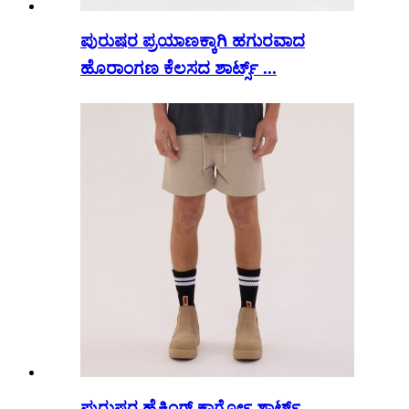
ಪುರುಷರ ಪ್ರಯಾಣಕ್ಕಾಗಿ ಹಗುರವಾದ
ಹೊರಾಂಗಣ ಕೆಲಸದ ಶಾರ್ಟ್ಸ್ ...
ಪುರುಷರ ಹೈಕಿಂಗ್ ಕಾರ್ಗೋ ಶಾರ್ಟ್ಸ್