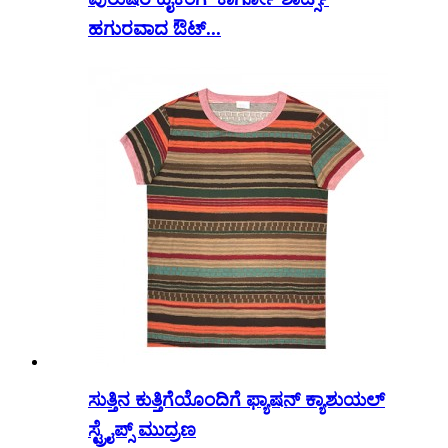
ಹಗುರವಾದ ಔಟ್...
ಸುತ್ತಿನ ಕುತ್ತಿಗೆಯೊಂದಿಗೆ ಫ್ಯಾಷನ್ ಕ್ಯಾಶುಯಲ್
ಸ್ಟ್ರೈಪ್ಸ್ ಮುದ್ರಣ