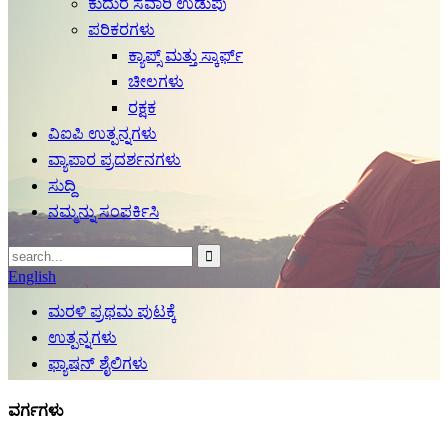
ಕುದುರೆ ಸವಾರಿ ಉಡುಪು
ಪರಿಕರಗಳು
ಕ್ಯಾಪ್ಸ್ ಮತ್ತು ಸ್ಕಾರ್ಫ್
ಚೀಲಗಳು
ರಕ್ಷಕ
ವಿಐಪಿ ಉತ್ಪನ್ನಗಳು
ವ್ಯಾಪಾರ ಪ್ರದರ್ಶನಗಳು
ಸುದ್ದಿ
ನಮ್ಮನ್ನು ಸಂಪರ್ಕಿಸಿ
English
ಮರಳಿ ಪ್ರಥಮ ಪುಟಕ್ಕೆ
ಉತ್ಪನ್ನಗಳು
ಫ್ಯಾಷನ್ ಶೈಲಿಗಳು
ವರ್ಗಗಳು