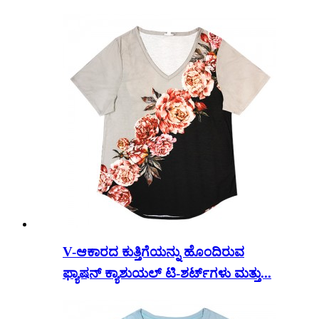
V-ಆಕಾರದ ಕುತ್ತಿಗೆಯನ್ನು ಹೊಂದಿರುವ
ಫ್ಯಾಷನ್ ಕ್ಯಾಶುಯಲ್ ಟಿ-ಶರ್ಟ್‌ಗಳು ಮತ್ತು...