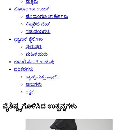
ಮಕ್ಕಳು
ಹೊರಾಂಗಣ ಉಡುಗೆ
ಹೊರಾಂಗಣ ಜಾಕೆಟ್‌ಗಳು
ಸೆಕ್ಯುರಿಟಿ ವೇರ್
ನಡುವಂಗಿಗಳು
ಫ್ಯಾಷನ್ ಶೈಲಿಗಳು
ಪುರುಷರು
ಮಹಿಳೆಯರು
ಕುದುರೆ ಸವಾರಿ ಉಡುಪು
ಪರಿಕರಗಳು
ಕ್ಯಾಪ್ಸ್ ಮತ್ತು ಸ್ಕಾರ್ಫ್
ಚೀಲಗಳು
ರಕ್ಷಕ
ವೈಶಿಷ್ಟ್ಯಗೊಳಿಸಿದ ಉತ್ಪನ್ನಗಳು