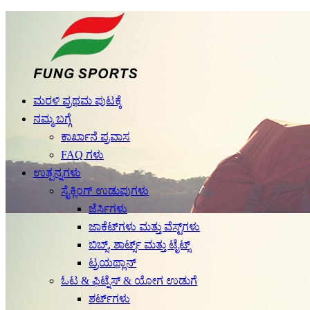
ಮರಳಿ ಪ್ರಥಮ ಪುಟಕ್ಕೆ
ನಮ್ಮ ಬಗ್ಗೆ
ಕಾರ್ಖಾನೆ ಪ್ರವಾಸ
FAQ ಗಳು
ಉತ್ಪನ್ನಗಳು
ಸೈಕ್ಲಿಂಗ್ ಉಡುಪುಗಳು
ಜೆರ್ಸಿಗಳು
ಜಾಕೆಟ್‌ಗಳು ಮತ್ತು ವೆಸ್ಟ್‌ಗಳು
ಬಿಬ್ಸ್, ಶಾರ್ಟ್ಸ್ ಮತ್ತು ಟೈಟ್ಸ್
ಟ್ರಯಥ್ಲಾನ್
ಓಟ & ಫಿಟ್ನೆಸ್ & ಯೋಗ ಉಡುಗೆ
ಶರ್ಟ್‌ಗಳು