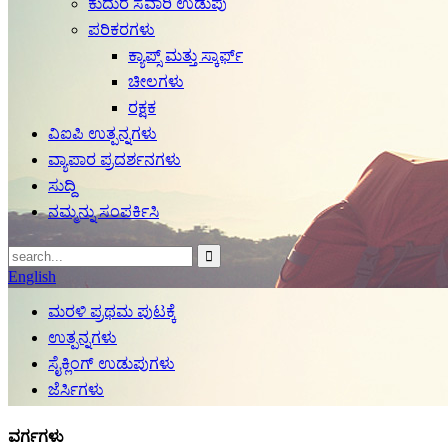
ಕುದುರೆ ಸವಾರಿ ಉಡುಪು
ಪರಿಕರಗಳು
ಕ್ಯಾಪ್ಸ್ ಮತ್ತು ಸ್ಕಾರ್ಫ್
ಚೀಲಗಳು
ರಕ್ಷಕ
ವಿಐಪಿ ಉತ್ಪನ್ನಗಳು
ವ್ಯಾಪಾರ ಪ್ರದರ್ಶನಗಳು
ಸುದ್ದಿ
ನಮ್ಮನ್ನು ಸಂಪರ್ಕಿಸಿ
English
ಮರಳಿ ಪ್ರಥಮ ಪುಟಕ್ಕೆ
ಉತ್ಪನ್ನಗಳು
ಸೈಕ್ಲಿಂಗ್ ಉಡುಪುಗಳು
ಜೆರ್ಸಿಗಳು
ವರ್ಗಗಳು