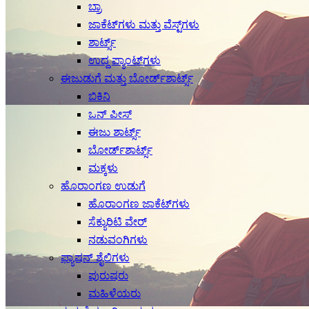
ಬ್ರಾ
ಜಾಕೆಟ್‌ಗಳು ಮತ್ತು ವೆಸ್ಟ್‌ಗಳು
ಶಾರ್ಟ್ಸ್
ಉದ್ದ ಪ್ಯಾಂಟ್‌ಗಳು
ಈಜುಡುಗೆ ಮತ್ತು ಬೋರ್ಡ್‌ಶಾರ್ಟ್ಸ್
ಬಿಕಿನಿ
ಒನ್ ಪೀಸ್
ಈಜು ಶಾರ್ಟ್ಸ್
ಬೋರ್ಡ್‌ಶಾರ್ಟ್ಸ್
ಮಕ್ಕಳು
ಹೊರಾಂಗಣ ಉಡುಗೆ
ಹೊರಾಂಗಣ ಜಾಕೆಟ್‌ಗಳು
ಸೆಕ್ಯುರಿಟಿ ವೇರ್
ನಡುವಂಗಿಗಳು
ಫ್ಯಾಷನ್ ಶೈಲಿಗಳು
ಪುರುಷರು
ಮಹಿಳೆಯರು