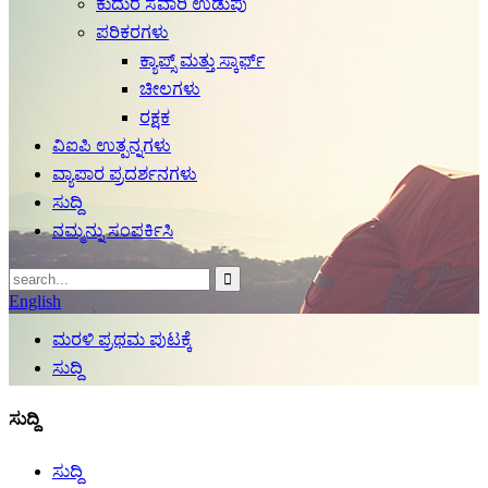
ಕುದುರೆ ಸವಾರಿ ಉಡುಪು
ಪರಿಕರಗಳು
ಕ್ಯಾಪ್ಸ್ ಮತ್ತು ಸ್ಕಾರ್ಫ್
ಚೀಲಗಳು
ರಕ್ಷಕ
ವಿಐಪಿ ಉತ್ಪನ್ನಗಳು
ವ್ಯಾಪಾರ ಪ್ರದರ್ಶನಗಳು
ಸುದ್ದಿ
ನಮ್ಮನ್ನು ಸಂಪರ್ಕಿಸಿ
English
ಮರಳಿ ಪ್ರಥಮ ಪುಟಕ್ಕೆ
ಸುದ್ದಿ
ಸುದ್ದಿ
ಸುದ್ದಿ