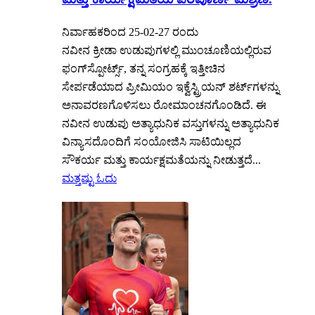
ನಿರ್ವಾಹಕರಿಂದ 25-02-27 ರಂದು
ನವೀನ ಕ್ರೀಡಾ ಉಡುಪುಗಳಲ್ಲಿ ಮುಂಚೂಣಿಯಲ್ಲಿರುವ
ಫಂಗ್‌ಸ್ಪೋರ್ಟ್ಸ್, ತನ್ನ ಸಂಗ್ರಹಕ್ಕೆ ಇತ್ತೀಚಿನ
ಸೇರ್ಪಡೆಯಾದ ಪ್ರೀಮಿಯಂ ಇಕ್ವೆಸ್ಟ್ರಿಯನ್ ಶರ್ಟ್‌ಗಳನ್ನು
ಅನಾವರಣಗೊಳಿಸಲು ರೋಮಾಂಚನಗೊಂಡಿದೆ. ಈ
ನವೀನ ಉಡುಪು ಅತ್ಯಾಧುನಿಕ ವಸ್ತುಗಳನ್ನು ಅತ್ಯಾಧುನಿಕ
ವಿನ್ಯಾಸದೊಂದಿಗೆ ಸಂಯೋಜಿಸಿ ಸಾಟಿಯಿಲ್ಲದ
ಸೌಕರ್ಯ ಮತ್ತು ಕಾರ್ಯಕ್ಷಮತೆಯನ್ನು ನೀಡುತ್ತದೆ...
ಮತ್ತಷ್ಟು ಓದು