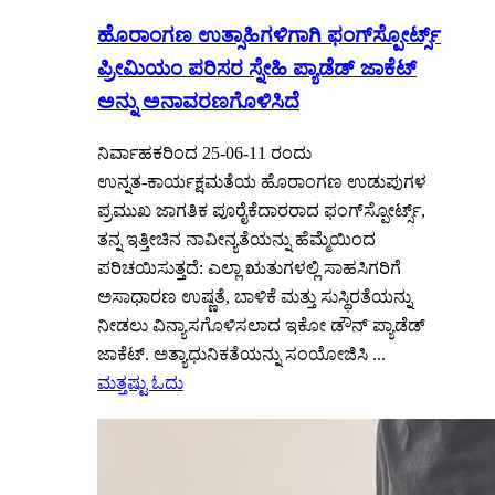
ಹೊರಾಂಗಣ ಉತ್ಸಾಹಿಗಳಿಗಾಗಿ ಫಂಗ್‌ಸ್ಪೋರ್ಟ್ಸ್
ಪ್ರೀಮಿಯಂ ಪರಿಸರ ಸ್ನೇಹಿ ಪ್ಯಾಡೆಡ್ ಜಾಕೆಟ್
ಅನ್ನು ಅನಾವರಣಗೊಳಿಸಿದೆ
ನಿರ್ವಾಹಕರಿಂದ 25-06-11 ರಂದು
ಉನ್ನತ-ಕಾರ್ಯಕ್ಷಮತೆಯ ಹೊರಾಂಗಣ ಉಡುಪುಗಳ
ಪ್ರಮುಖ ಜಾಗತಿಕ ಪೂರೈಕೆದಾರರಾದ ಫಂಗ್‌ಸ್ಪೋರ್ಟ್ಸ್,
ತನ್ನ ಇತ್ತೀಚಿನ ನಾವೀನ್ಯತೆಯನ್ನು ಹೆಮ್ಮೆಯಿಂದ
ಪರಿಚಯಿಸುತ್ತದೆ: ಎಲ್ಲಾ ಋತುಗಳಲ್ಲಿ ಸಾಹಸಿಗರಿಗೆ
ಅಸಾಧಾರಣ ಉಷ್ಣತೆ, ಬಾಳಿಕೆ ಮತ್ತು ಸುಸ್ಥಿರತೆಯನ್ನು
ನೀಡಲು ವಿನ್ಯಾಸಗೊಳಿಸಲಾದ ಇಕೋ ಡೌನ್ ಪ್ಯಾಡೆಡ್
ಜಾಕೆಟ್. ಅತ್ಯಾಧುನಿಕತೆಯನ್ನು ಸಂಯೋಜಿಸಿ ...
ಮತ್ತಷ್ಟು ಓದು