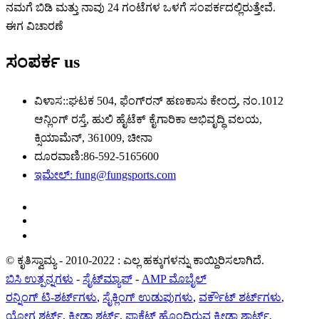
ನಮಗೆ ಬಿಡಿ ಮತ್ತು ನಾವು 24 ಗಂಟೆಗಳ ಒಳಗೆ ಸಂಪರ್ಕದಲ್ಲಿರುತ್ತೇವೆ.
ಈಗ ವಿಚಾರಣೆ
ಸಂಪರ್ಕ
us
ವಿಳಾಸ::
ಘಟಕ 504, ಫೆಂಗ್‌ರನ್ ಹಣಕಾಸು ಕೇಂದ್ರ, ನಂ.1012
ಆನ್ಲಿಂಗ್ ರಸ್ತೆ, ಹುಲಿ ಹೈಟೆಕ್ ಕೈಗಾರಿಕಾ ಅಭಿವೃದ್ಧಿ ವಲಯ,
ಕ್ಸಿಯಾಮೆನ್, 361009, ಚೀನಾ
ದೂರವಾಣಿ:
86-592-5165600
ಇಮೇಲ್:
fung@fungsports.com
© ಕೃತಿಸ್ವಾಮ್ಯ - 2010-2022 : ಎಲ್ಲ ಹಕ್ಕುಗಳನ್ನು ಕಾಯ್ದಿರಿಸಲಾಗಿದೆ.
ಬಿಸಿ ಉತ್ಪನ್ನಗಳು
-
ಸೈಟ್‌ಮ್ಯಾಪ್
-
AMP ಮೊಬೈಲ್
ರನ್ನಿಂಗ್ ಟಿ-ಶರ್ಟ್‌ಗಳು
,
ಸೈಕ್ಲಿಂಗ್ ಉಡುಪುಗಳು
,
ವರ್ಕೌಟ್ ಶರ್ಟ್‌ಗಳು
,
ಯೋಗ ಶರ್ಟ್
,
ಕ್ರೀಡಾ ಶರ್ಟ್
,
ಪಾಕೆಟ್ಸ್ ಹೊಂದಿರುವ ಕ್ರೀಡಾ ಶಾರ್ಟ್ಸ್
,