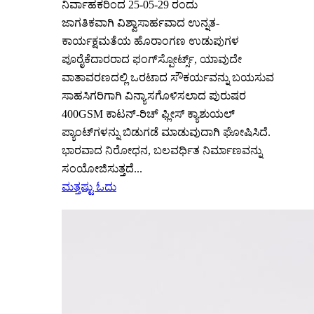
ನಿರ್ವಾಹಕರಿಂದ 25-05-29 ರಂದು
ಜಾಗತಿಕವಾಗಿ ವಿಶ್ವಾಸಾರ್ಹವಾದ ಉನ್ನತ-
ಕಾರ್ಯಕ್ಷಮತೆಯ ಹೊರಾಂಗಣ ಉಡುಪುಗಳ
ಪೂರೈಕೆದಾರರಾದ ಫಂಗ್‌ಸ್ಪೋರ್ಟ್ಸ್, ಯಾವುದೇ
ವಾತಾವರಣದಲ್ಲಿ ಒರಟಾದ ಸೌಕರ್ಯವನ್ನು ಬಯಸುವ
ಸಾಹಸಿಗರಿಗಾಗಿ ವಿನ್ಯಾಸಗೊಳಿಸಲಾದ ಪುರುಷರ
400GSM ಕಾಟನ್-ರಿಚ್ ಫ್ಲೀಸ್ ಕ್ಯಾಶುಯಲ್
ಪ್ಯಾಂಟ್‌ಗಳನ್ನು ಬಿಡುಗಡೆ ಮಾಡುವುದಾಗಿ ಘೋಷಿಸಿದೆ.
ಭಾರವಾದ ನಿರೋಧನ, ಬಲವರ್ಧಿತ ನಿರ್ಮಾಣವನ್ನು
ಸಂಯೋಜಿಸುತ್ತದೆ...
ಮತ್ತಷ್ಟು ಓದು