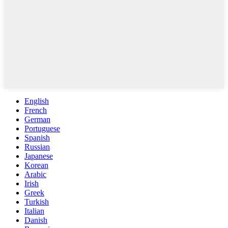
English
French
German
Portuguese
Spanish
Russian
Japanese
Korean
Arabic
Irish
Greek
Turkish
Italian
Danish