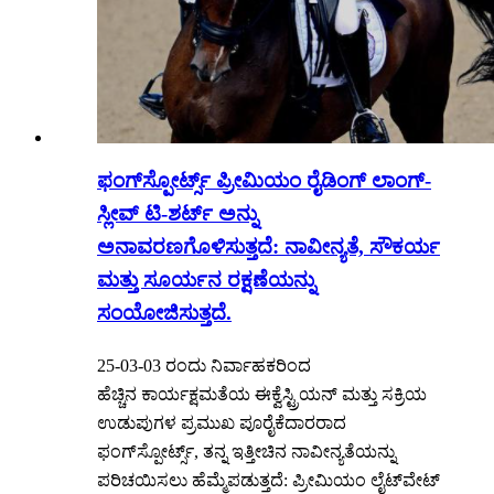
ಫಂಗ್‌ಸ್ಪೋರ್ಟ್ಸ್ ಪ್ರೀಮಿಯಂ ರೈಡಿಂಗ್ ಲಾಂಗ್-
ಸ್ಲೀವ್ ಟಿ-ಶರ್ಟ್ ಅನ್ನು
ಅನಾವರಣಗೊಳಿಸುತ್ತದೆ: ನಾವೀನ್ಯತೆ, ಸೌಕರ್ಯ
ಮತ್ತು ಸೂರ್ಯನ ರಕ್ಷಣೆಯನ್ನು
ಸಂಯೋಜಿಸುತ್ತದೆ.
25-03-03 ರಂದು ನಿರ್ವಾಹಕರಿಂದ
ಹೆಚ್ಚಿನ ಕಾರ್ಯಕ್ಷಮತೆಯ ಈಕ್ವೆಸ್ಟ್ರಿಯನ್ ಮತ್ತು ಸಕ್ರಿಯ
ಉಡುಪುಗಳ ಪ್ರಮುಖ ಪೂರೈಕೆದಾರರಾದ
ಫಂಗ್‌ಸ್ಪೋರ್ಟ್ಸ್, ತನ್ನ ಇತ್ತೀಚಿನ ನಾವೀನ್ಯತೆಯನ್ನು
ಪರಿಚಯಿಸಲು ಹೆಮ್ಮೆಪಡುತ್ತದೆ: ಪ್ರೀಮಿಯಂ ಲೈಟ್‌ವೇಟ್