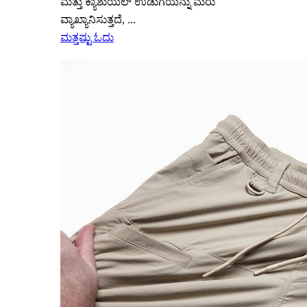
ಮತ್ತು ಕ್ಯಾಶುಯಲ್ ಉಡುಗೆಯನ್ನು ಮರು
ವ್ಯಾಖ್ಯಾನಿಸುತ್ತದೆ, ...
ಮತ್ತಷ್ಟು ಓದು