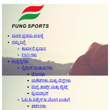
ಮರಳಿ ಪ್ರಥಮ ಪುಟಕ್ಕೆ
ನಮ್ಮ ಬಗ್ಗೆ
ಕಾರ್ಖಾನೆ ಪ್ರವಾಸ
FAQ ಗಳು
ಉತ್ಪನ್ನಗಳು
ಸೈಕ್ಲಿಂಗ್ ಉಡುಪುಗಳು
ಜೆರ್ಸಿಗಳು
ಜಾಕೆಟ್‌ಗಳು ಮತ್ತು ವೆಸ್ಟ್‌ಗಳು
ಬಿಬ್ಸ್, ಶಾರ್ಟ್ಸ್ ಮತ್ತು ಟೈಟ್ಸ್
ಟ್ರಯಥ್ಲಾನ್
ಓಟ & ಫಿಟ್ನೆಸ್ & ಯೋಗ ಉಡುಗೆ
ಶರ್ಟ್‌ಗಳು