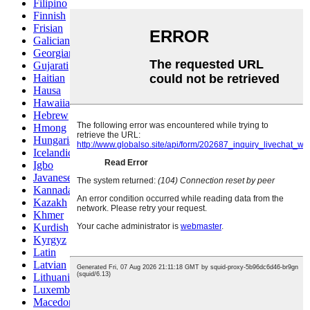
Filipino
Finnish
Frisian
Galician
Georgian
Gujarati
Haitian
Hausa
Hawaiian
Hebrew
Hmong
Hungarian
Icelandic
Igbo
Javanese
Kannada
Kazakh
Khmer
Kurdish
Kyrgyz
Latin
Latvian
Lithuanian
Luxembou..
Macedonian