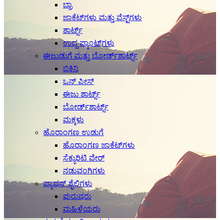
ಬ್ರಾ
ಜಾಕೆಟ್‌ಗಳು ಮತ್ತು ವೆಸ್ಟ್‌ಗಳು
ಶಾರ್ಟ್ಸ್
ಉದ್ದ ಪ್ಯಾಂಟ್‌ಗಳು
ಈಜುಡುಗೆ ಮತ್ತು ಬೋರ್ಡ್‌ಶಾರ್ಟ್ಸ್
ಬಿಕಿನಿ
ಒನ್ ಪೀಸ್
ಈಜು ಶಾರ್ಟ್ಸ್
ಬೋರ್ಡ್‌ಶಾರ್ಟ್ಸ್
ಮಕ್ಕಳು
ಹೊರಾಂಗಣ ಉಡುಗೆ
ಹೊರಾಂಗಣ ಜಾಕೆಟ್‌ಗಳು
ಸೆಕ್ಯುರಿಟಿ ವೇರ್
ನಡುವಂಗಿಗಳು
ಫ್ಯಾಷನ್ ಶೈಲಿಗಳು
ಪುರುಷರು
ಮಹಿಳೆಯರು