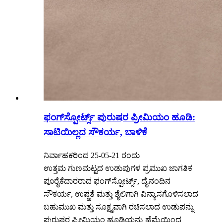
ಫಂಗ್‌ಸ್ಪೋರ್ಟ್ಸ್ ಪುರುಷರ ಪ್ರೀಮಿಯಂ ಹೂಡಿ:
ಸಾಟಿಯಿಲ್ಲದ ಸೌಕರ್ಯ, ಬಾಳಿಕೆ
ನಿರ್ವಾಹಕರಿಂದ 25-05-21 ರಂದು
ಉತ್ತಮ ಗುಣಮಟ್ಟದ ಉಡುಪುಗಳ ಪ್ರಮುಖ ಜಾಗತಿಕ
ಪೂರೈಕೆದಾರರಾದ ಫಂಗ್‌ಸ್ಪೋರ್ಟ್ಸ್, ದೈನಂದಿನ
ಸೌಕರ್ಯ, ಉಷ್ಣತೆ ಮತ್ತು ಶೈಲಿಗಾಗಿ ವಿನ್ಯಾಸಗೊಳಿಸಲಾದ
ಬಹುಮುಖ ಮತ್ತು ಸೂಕ್ಷ್ಮವಾಗಿ ರಚಿಸಲಾದ ಉಡುಪನ್ನು
ಪುರುಷರ ಪ್ರೀಮಿಯಂ ಹೂಡಿಯನ್ನು ಹೆಮ್ಮೆಯಿಂದ