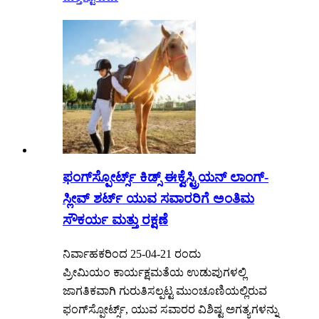
ಫಂಗ್‌ಸ್ಪೋರ್ಟ್ಸ್ ಕಿಡ್ಸ್ ಈಕ್ವೆಸ್ಟ್ರಿಯನ್ ಲಾಂಗ್-
ಸ್ಲೀವ್ ಶರ್ಟ್ ಯುವ ಸವಾರರಿಗೆ ಅಂತಿಮ
ಸೌಕರ್ಯ ಮತ್ತು ರಕ್ಷಣೆ
ನಿರ್ವಾಹಕರಿಂದ 25-04-21 ರಂದು
ಪ್ರೀಮಿಯಂ ಕಾರ್ಯಕ್ಷಮತೆಯ ಉಡುಪುಗಳಲ್ಲಿ
ಜಾಗತಿಕವಾಗಿ ಗುರುತಿಸಲ್ಪಟ್ಟ ಮುಂಚೂಣಿಯಲ್ಲಿರುವ
ಫಂಗ್‌ಸ್ಪೋರ್ಟ್ಸ್, ಯುವ ಸವಾರರ ವಿಶಿಷ್ಟ ಅಗತ್ಯಗಳನ್ನು