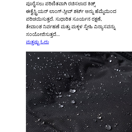
ಪೂರೈಸಲು ಪರಿಣಿತವಾಗಿ ರಚಿಸಲಾದ ಕಿಡ್ಸ್
ಈಕ್ವೆಸ್ಟ್ರಿಯನ್ ಲಾಂಗ್-ಸ್ಲೀವ್ ಶರ್ಟ್ ಅನ್ನು ಹೆಮ್ಮೆಯಿಂದ
ಪರಿಚಯಿಸುತ್ತದೆ. ಸುಧಾರಿತ ಸೂರ್ಯನ ರಕ್ಷಣೆ,
ತೇವಾಂಶ ನಿರ್ವಹಣೆ ಮತ್ತು ಮಕ್ಕಳ ಸ್ನೇಹಿ ವಿನ್ಯಾಸವನ್ನು
ಸಂಯೋಜಿಸುತ್ತದೆ...
ಮತ್ತಷ್ಟು ಓದು