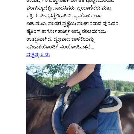
ಉಡುಪುಗಳ ವಿಶ್ವಾಸಾರ್ಹ ಜಾಗತಿಕ ಪೂರೈಕೆದಾರರಾದ
ಫಂಗ್‌ಸ್ಪೋರ್ಟ್ಸ್, ಸಾಹಸಿಗರು, ಪ್ರಯಾಣಿಕರು ಮತ್ತು
ಸಕ್ರಿಯ ಜೀವನಶೈಲಿಗಾಗಿ ವಿನ್ಯಾಸಗೊಳಿಸಲಾದ
ಬಹುಮುಖ, ಪರಿಸರ ಪ್ರಜ್ಞೆಯ ಪರಿಹಾರವಾದ ಪುರುಷರ
ಹೈಕಿಂಗ್ ಕಾರ್ಗೋ ಶಾರ್ಟ್ಸ್ ಅನ್ನು ಪರಿಚಯಿಸಲು
ಉತ್ಸುಕವಾಗಿದೆ. ದೃಢವಾದ ಬಾಳಿಕೆಯನ್ನು
ನವೀನತೆಯೊಂದಿಗೆ ಸಂಯೋಜಿಸುತ್ತದೆ...
ಮತ್ತಷ್ಟು ಓದು