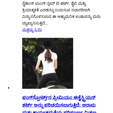
ರೈಡಿಂಗ್ ಲಾಂಗ್-ಸ್ಲೀವ್ ಟಿ-ಶರ್ಟ್. ಶೈಲಿ ಮತ್ತು
ಕ್ರಿಯಾತ್ಮಕತೆ ಎರಡನ್ನೂ ಬಯಸುವ ಸವಾರರಿಗಾಗಿ
ವಿನ್ಯಾಸಗೊಳಿಸಲಾದ ಈ ಅತ್ಯಾಧುನಿಕ ಉಡುಪನ್ನು ಮರು
ವ್ಯಾಖ್ಯಾನಿಸುತ್ತದೆ...
ಮತ್ತಷ್ಟು ಓದು
ಫಂಗ್‌ಸ್ಪೋರ್ಟ್ಸ್‌ನ ಪ್ರೀಮಿಯಂ ಈಕ್ವೆಸ್ಟ್ರಿಯನ್
ಶರ್ಟ್ ಅನ್ನು ಪರಿಚಯಿಸಲಾಗುತ್ತಿದೆ: ಆರಾಮ
ಮತ್ತು ಕಾರ್ಯಕ್ಷಮತೆಯ ಪರಿಪೂರ್ಣ ಮಿಶ್ರಣ.