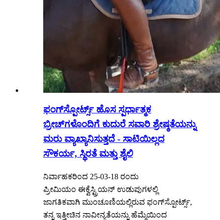
ಫಂಗ್‌ಸ್ಪೋರ್ಟ್ಸ್ ಹೊಸ ಸ್ಪರ್ಧಾತ್ಮಕ
ಬ್ರೀಚ್‌ಗಳೊಂದಿಗೆ ಕುದುರೆ ಸವಾರಿ ಶ್ರೇಷ್ಠತೆಯನ್ನು
ಮರು ವ್ಯಾಖ್ಯಾನಿಸುತ್ತದೆ - ಸಾಟಿಯಿಲ್ಲದ
ಸೌಕರ್ಯ, ಸ್ಥಿರತೆ ಮತ್ತು ಶೈಲಿ
ನಿರ್ವಾಹಕರಿಂದ 25-03-18 ರಂದು
ಪ್ರೀಮಿಯಂ ಈಕ್ವೆಸ್ಟ್ರಿಯನ್ ಉಡುಪುಗಳಲ್ಲಿ
ಜಾಗತಿಕವಾಗಿ ಮುಂಚೂಣಿಯಲ್ಲಿರುವ ಫಂಗ್‌ಸ್ಪೋರ್ಟ್ಸ್,
ತನ್ನ ಇತ್ತೀಚಿನ ನಾವೀನ್ಯತೆಯನ್ನು ಹೆಮ್ಮೆಯಿಂದ