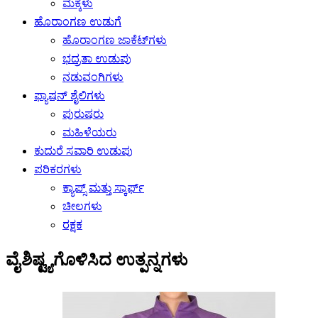
ಮಕ್ಕಳು
ಹೊರಾಂಗಣ ಉಡುಗೆ
ಹೊರಾಂಗಣ ಜಾಕೆಟ್‌ಗಳು
ಭದ್ರತಾ ಉಡುಪು
ನಡುವಂಗಿಗಳು
ಫ್ಯಾಷನ್ ಶೈಲಿಗಳು
ಪುರುಷರು
ಮಹಿಳೆಯರು
ಕುದುರೆ ಸವಾರಿ ಉಡುಪು
ಪರಿಕರಗಳು
ಕ್ಯಾಪ್ಸ್ ಮತ್ತು ಸ್ಕಾರ್ಫ್
ಚೀಲಗಳು
ರಕ್ಷಕ
ವೈಶಿಷ್ಟ್ಯಗೊಳಿಸಿದ ಉತ್ಪನ್ನಗಳು