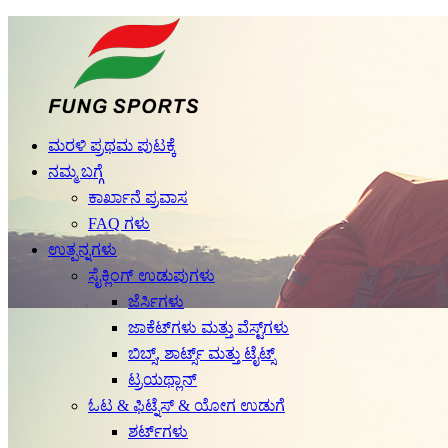
ಮರಳಿ ಪ್ರಥಮ ಪುಟಕ್ಕೆ
ನಮ್ಮ ಬಗ್ಗೆ
ಕಾರ್ಖಾನೆ ಪ್ರವಾಸ
FAQ ಗಳು
ಉತ್ಪನ್ನಗಳು
ಸೈಕ್ಲಿಂಗ್ ಉಡುಪುಗಳು
ಜೆರ್ಸಿಗಳು
ಜಾಕೆಟ್‌ಗಳು ಮತ್ತು ವೆಸ್ಟ್‌ಗಳು
ಬಿಬ್ಸ್, ಶಾರ್ಟ್ಸ್ ಮತ್ತು ಟೈಟ್ಸ್
ಟ್ರಯಥ್ಲಾನ್
ಓಟ & ಫಿಟ್ನೆಸ್ & ಯೋಗ ಉಡುಗೆ
ಶರ್ಟ್‌ಗಳು