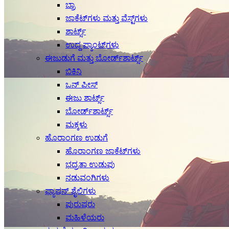
ಬ್ರಾ
ಜಾಕೆಟ್‌ಗಳು ಮತ್ತು ವೆಸ್ಟ್‌ಗಳು
ಶಾರ್ಟ್ಸ್
ಉದ್ದ ಪ್ಯಾಂಟ್‌ಗಳು
ಈಜುಡುಗೆ ಮತ್ತು ಬೋರ್ಡ್‌ಶಾರ್ಟ್ಸ್
ಬಿಕಿನಿ
ಒನ್ ಪೀಸ್
ಈಜು ಶಾರ್ಟ್ಸ್
ಬೋರ್ಡ್‌ಶಾರ್ಟ್ಸ್
ಮಕ್ಕಳು
ಹೊರಾಂಗಣ ಉಡುಗೆ
ಹೊರಾಂಗಣ ಜಾಕೆಟ್‌ಗಳು
ಭದ್ರತಾ ಉಡುಪು
ನಡುವಂಗಿಗಳು
ಫ್ಯಾಷನ್ ಶೈಲಿಗಳು
ಪುರುಷರು
ಮಹಿಳೆಯರು