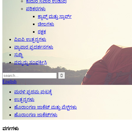
ಕುದುರೆ ಸವಾರಿ ಉಡುಪು
ಪರಿಕರಗಳು
ಕ್ಯಾಪ್ಸ್ ಮತ್ತು ಸ್ಕಾರ್ಫ್
ಚೀಲಗಳು
ರಕ್ಷಕ
ವಿಐಪಿ ಉತ್ಪನ್ನಗಳು
ವ್ಯಾಪಾರ ಪ್ರದರ್ಶನಗಳು
ಸುದ್ದಿ
ನಮ್ಮನ್ನು ಸಂಪರ್ಕಿಸಿ
English
ಮರಳಿ ಪ್ರಥಮ ಪುಟಕ್ಕೆ
ಉತ್ಪನ್ನಗಳು
ಹೊರಾಂಗಣ ಜಾಕೆಟ್ ಮತ್ತು ವೆಸ್ಟ್‌ಗಳು
ಹೊರಾಂಗಣ ಜಾಕೆಟ್‌ಗಳು
ವರ್ಗಗಳು